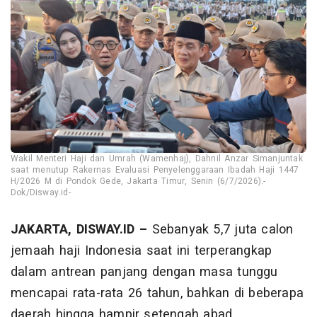
Wakil Menteri Haji dan Umrah (Wamenhaj), Dahnil Anzar Simanjuntak
saat menutup Rakernas Evaluasi Penyelenggaraan Ibadah Haji 1447
H/2026 M di Pondok Gede, Jakarta Timur, Senin (6/7/2026).-
Dok/Disway.id-
JAKARTA, DISWAY.ID –
Sebanyak 5,7 juta calon
jemaah haji Indonesia saat ini terperangkap
dalam antrean panjang dengan masa tunggu
mencapai rata-rata 26 tahun, bahkan di beberapa
daerah hingga hampir setengah abad.