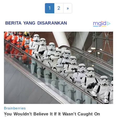
1
2
»