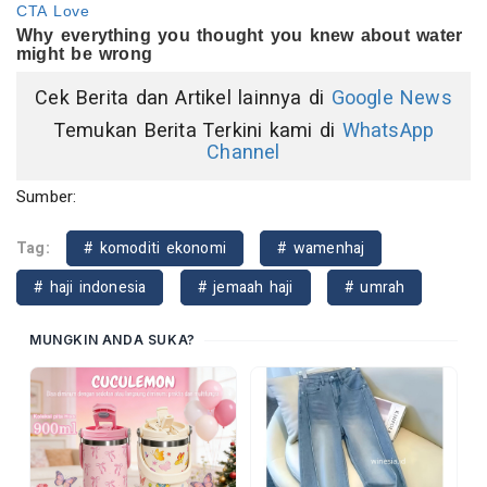
Cek Berita dan Artikel lainnya di
Google News
Temukan Berita Terkini kami di
WhatsApp
Channel
Sumber:
Tag:
# komoditi ekonomi
# wamenhaj
# haji indonesia
# jemaah haji
# umrah