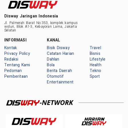
Disway Jaringan Indonesia
Jl. Palmerah Barat No.353, komplek kampus
widuri, Blok A1-3, Kebayoran Lama, Jakarta
Selatan
INFORMASI
KANAL
Kontak
Bisik Disway
Travel
Privacy Policy
Catatan Harian
Bisnis
Redaksi
Dahlan
Lifestyle
Tentang Kami
Bola
Health
Pedoman
Berita Daerah
Tekno
Pemberitaan
Otomotif
Sport
Entertainment