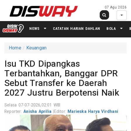
07 Agu 2026
NEWS
CATATAN HARIAN DAHLAN
BOLA
Home
Keuangan
Isu TKD Dipangkas
Terbantahkan, Banggar DPR
Sebut Transfer ke Daerah
2027 Justru Berpotensi Naik
Selasa 07-07-2026,02:01 WIB
Reporter:
Anisha Aprilia
|
Editor:
Marieska Harya Virdhani