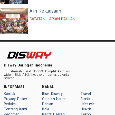
Alih Kekuasaan
CATATAN HARIAN DAHLAN
Disway Jaringan Indonesia
Jl. Palmerah Barat No.353, komplek kampus
widuri, Blok A1-3, Kebayoran Lama, Jakarta
Selatan
INFORMASI
KANAL
Kontak
Bisik Disway
Travel
Privacy Policy
Catatan Harian
Bisnis
Redaksi
Dahlan
Lifestyle
Tentang Kami
Bola
Health
Pedoman
Berita Daerah
Tekno