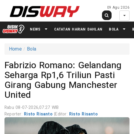
09 Agu 2026
NEWS
CATATAN HARIAN DAHLAN
BOLA
Home
Bola
Fabrizio Romano: Gelandang
Seharga Rp1,6 Triliun Pasti
Girang Gabung Manchester
United
Rabu 08-07-2026,07:27 WIB
Reporter:
Risto Risanto
|
Editor:
Risto Risanto