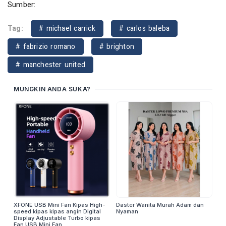
Sumber:
Tag:
# michael carrick
# carlos baleba
# fabrizio romano
# brighton
# manchester united