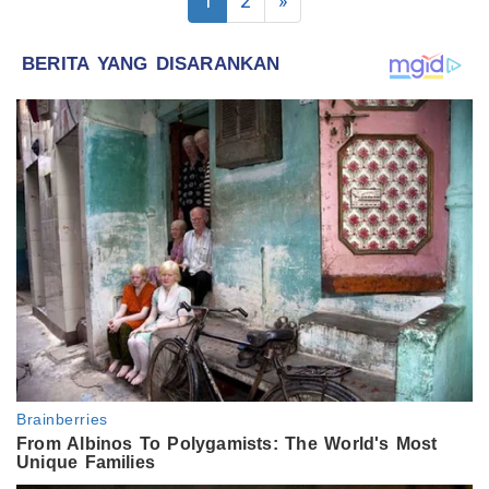
1
2
»