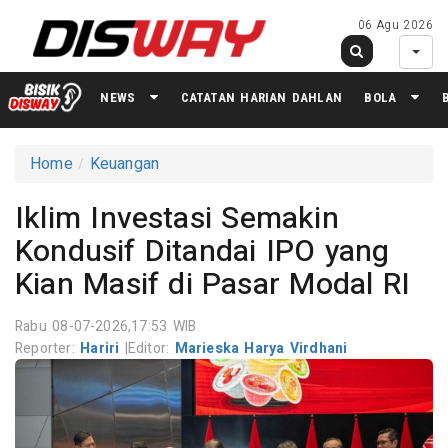
06 Agu 2026
NEWS
CATATAN HARIAN DAHLAN
BOLA
Home
Keuangan
Iklim Investasi Semakin
Kondusif Ditandai IPO yang
Kian Masif di Pasar Modal RI
Rabu 08-07-2026,17:53 WIB
Reporter:
Hariri
|
Editor:
Marieska Harya Virdhani