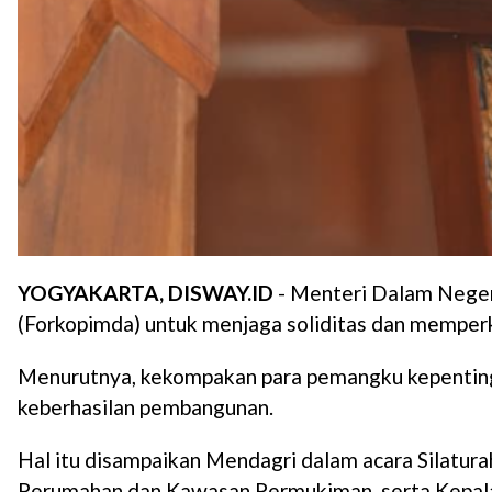
YOGYAKARTA, DISWAY.ID
- Menteri Dalam Neger
(Forkopimda) untuk menjaga soliditas dan memper
Menurutnya, kekompakan para pemangku kepentinga
keberhasilan pembangunan.
Hal itu disampaikan Mendagri dalam acara Silatur
Perumahan dan Kawasan Permukiman, serta Kepala 