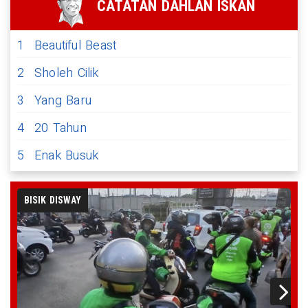
CATATAN DAHLAN ISKAN
1
Beautiful Beast
2
Sholeh Cilik
3
Yang Baru
4
20 Tahun
5
Enak Busuk
BISIK DISWAY