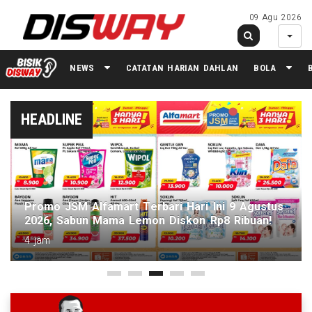
09 Agu 2026
NEWS
CATATAN HARIAN DAHLAN
BOLA
HEADLINE
Piala AFF 2026 Gagal Total, Skuad Garuda Kini
Siapkan Kekuatan Terbaik untuk FIFA ASEAN
Cup
5 jam