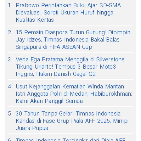
1
Prabowo Perintahkan Buku Ajar SD-SMA
Dievaluasi, Soroti Ukuran Huruf hingga
Kualitas Kertas
2
15 Pemain Diaspora Turun Gunung! Dipimpin
Jay Idzes, Timnas Indonesia Bakal Balas
Singapura di FIFA ASEAN Cup
3
Veda Ega Pratama Menggila di Silverstone
Tikung Uriarte! Tembus 3 Besar Moto3
Inggris, Hakim Danish Gagal Q2
4
Usut Kejanggalan Kematian Winda Mantan
Istri Anggota Polri di Medan, Habiburokhman:
Kami Akan Panggil Semua
5
30 Tahun Tanpa Gelar! Timnas Indonesia
Kandas di Fase Grup Piala AFF 2026, Mimpi
Juara Pupus
6
Timnas Indonesia Tersingkir dari Piala AFF