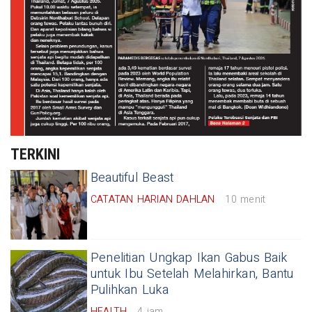
TERKINI
Beautiful Beast
CATATAN HARIAN DAHLAN
10 menit
Penelitian Ungkap Ikan Gabus Baik
untuk Ibu Setelah Melahirkan, Bantu
Pulihkan Luka
HEALTH
4 jam