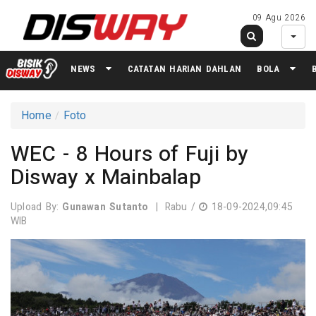
09 Agu 2026
NEWS
CATATAN HARIAN DAHLAN
BOLA
Home
Foto
WEC - 8 Hours of Fuji by
Disway x Mainbalap
Upload By:
Gunawan Sutanto
|
Rabu /
18-09-2024,09:45
WIB