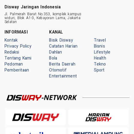
Disway Jaringan Indonesia
Jl. Palmerah Barat No.353, komplek kampus
widuri, Blok A1-3, Kebayoran Lama, Jakarta
Selatan
INFORMASI
KANAL
Kontak
Bisik Disway
Travel
Privacy Policy
Catatan Harian
Bisnis
Redaksi
Dahlan
Lifestyle
Tentang Kami
Bola
Health
Pedoman
Berita Daerah
Tekno
Pemberitaan
Otomotif
Sport
Entertainment