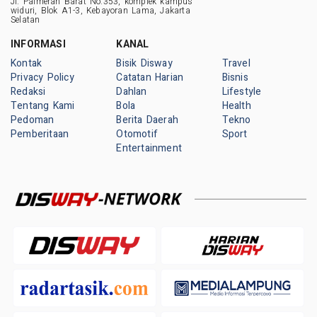
Jl. Palmerah Barat No.353, komplek kampus
widuri, Blok A1-3, Kebayoran Lama, Jakarta
Selatan
INFORMASI
KANAL
Kontak
Bisik Disway
Travel
Privacy Policy
Catatan Harian
Bisnis
Redaksi
Dahlan
Lifestyle
Tentang Kami
Bola
Health
Pedoman
Berita Daerah
Tekno
Pemberitaan
Otomotif
Sport
Entertainment