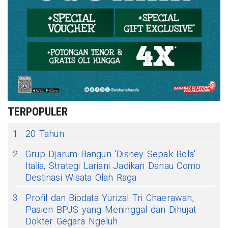
TERPOPULER
1
20 Tahun
2
Grup Djarum Bangun 'Disney Sepak Bola'
Italia, Strategi Lariani Jadikan Danau Como
Destinasi Wisata Olah Raga
3
Profil dan Biodata Yurizal Tri Chaerawan,
Pasien BPJS yang Meninggal dan Dihujat
Dokter Gegara Ngeluh