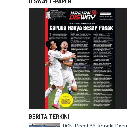
DISWAY E-PAPER
BERITA TERKINI
BGN Pecat 66 Kepala Dapu