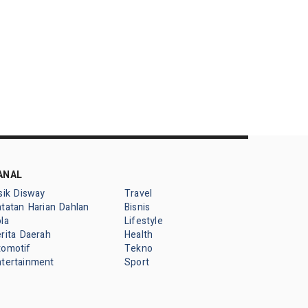
ANAL
sik Disway
Travel
tatan Harian Dahlan
Bisnis
la
Lifestyle
rita Daerah
Health
tomotif
Tekno
ntertainment
Sport