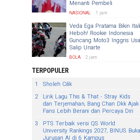
Menanti Pembeli
NASIONAL
1 jam
Veda Ega Pratama Bikin Ital
Heboh! Rookie Indonesia
Guncang Moto3 Inggris Usa
Salip Uriarte
BOLA
2 jam
TERPOPULER
1
Sholeh Cilik
2
Lirik Lagu This & That - Stray Kids
dan Terjemahan, Bang Chan Dkk Ajak
Fans Lebih Berani dan Percaya Diri
3
PTS Terbaik versi QS World
University Rankings 2027, BINUS Buk
Jurusan AI di 6 Kampus