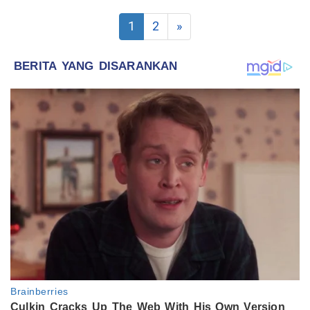
1
2
»