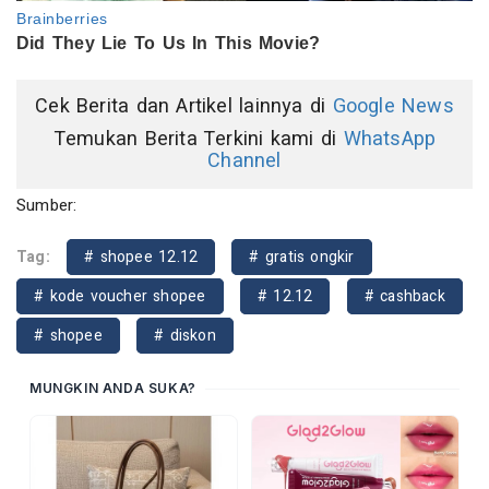
Cek Berita dan Artikel lainnya di
Google News
Temukan Berita Terkini kami di
WhatsApp
Channel
Sumber:
Tag:
# shopee 12.12
# gratis ongkir
# kode voucher shopee
# 12.12
# cashback
# shopee
# diskon