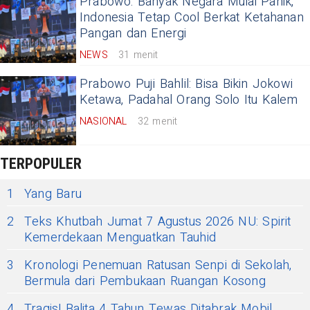
Prabowo: Banyak Negara Mulai Panik,
Indonesia Tetap Cool Berkat Ketahanan
Pangan dan Energi
NEWS
31 menit
Prabowo Puji Bahlil: Bisa Bikin Jokowi
Ketawa, Padahal Orang Solo Itu Kalem
NASIONAL
32 menit
TERPOPULER
1
Yang Baru
2
Teks Khutbah Jumat 7 Agustus 2026 NU: Spirit
Kemerdekaan Menguatkan Tauhid
3
Kronologi Penemuan Ratusan Senpi di Sekolah,
Bermula dari Pembukaan Ruangan Kosong
4
Tragis! Balita 4 Tahun Tewas Ditabrak Mobil