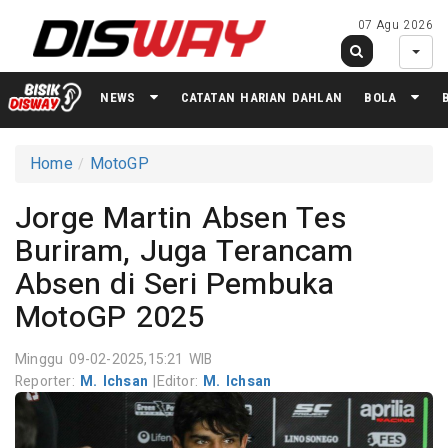
07 Agu 2026
NEWS
CATATAN HARIAN DAHLAN
BOLA
Home
MotoGP
Jorge Martin Absen Tes
Buriram, Juga Terancam
Absen di Seri Pembuka
MotoGP 2025
Minggu 09-02-2025,15:21 WIB
Reporter:
M. Ichsan
|
Editor:
M. Ichsan