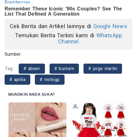
Cek Berita dan Artikel lainnya di
Google News
Temukan Berita Terkini kami di
WhatsApp
Channel
Sumber:
Tag:
# absen
# buriram
# jorge martin
# aprilia
# motogp