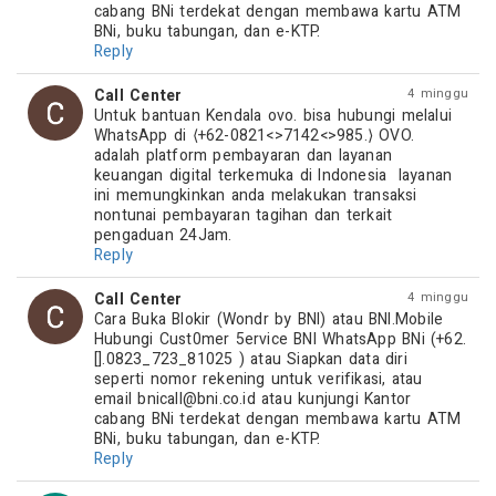
cabang BNi terdekat dengan membawa kartu ATM 
BNi, buku tabungan, dan e-KTP.
Reply
Call Center
4 minggu
Untuk bantuan Kendala ovo. bisa hubungi melalui 
WhatsApp di ⟨+62-0821<>7142<>985.⟩ OVO. 
adalah platform pembayaran dan layanan 
keuangan digital terkemuka di Indonesia  layanan 
ini memungkinkan anda melakukan transaksi 
nontunai pembayaran tagihan dan terkait 
pengaduan 24Jam.
Reply
Call Center
4 minggu
Cara Buka Blokir (Wondr by BNI) atau BNI.Mobile 
Hubungi Cust0mer 5ervice BNI WhatsApp BNi (+62.
[].0823_723_81025 ) atau Siapkan data diri 
seperti nomor rekening untuk verifikasi, atau 
email 
bnicall@bni.co.id
 atau kunjungi Kantor 
cabang BNi terdekat dengan membawa kartu ATM 
BNi, buku tabungan, dan e-KTP.
Reply