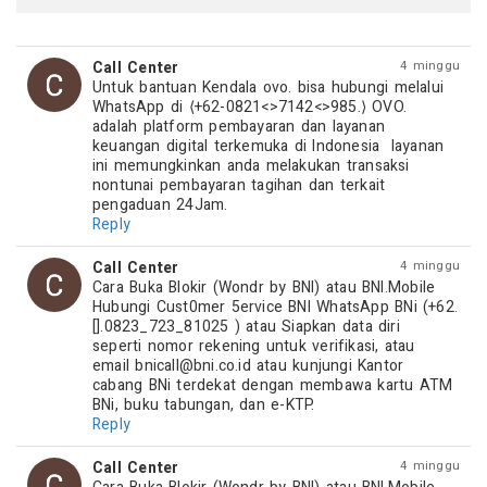
Call Center
4 minggu
Untuk bantuan Kendala ovo. bisa hubungi melalui 
WhatsApp di ⟨+62-0821<>7142<>985.⟩ OVO. 
adalah platform pembayaran dan layanan 
keuangan digital terkemuka di Indonesia  layanan 
ini memungkinkan anda melakukan transaksi 
nontunai pembayaran tagihan dan terkait 
pengaduan 24Jam.
Reply
Call Center
4 minggu
Cara Buka Blokir (Wondr by BNI) atau BNI.Mobile 
Hubungi Cust0mer 5ervice BNI WhatsApp BNi (+62.
[].0823_723_81025 ) atau Siapkan data diri 
seperti nomor rekening untuk verifikasi, atau 
email 
bnicall@bni.co.id
 atau kunjungi Kantor 
cabang BNi terdekat dengan membawa kartu ATM 
BNi, buku tabungan, dan e-KTP.
Reply
Call Center
4 minggu