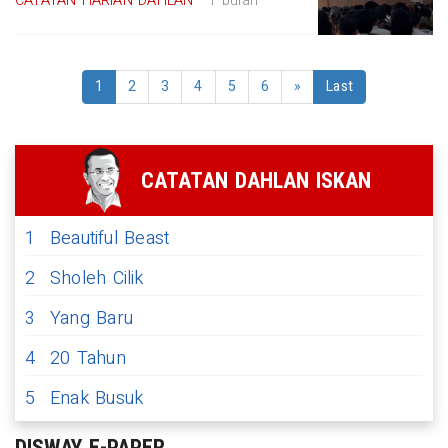
CATATAN HARIAN DAHLAN
1 bulan
1
2
3
4
5
6
»
Last
CATATAN DAHLAN ISKAN
1
Beautiful Beast
2
Sholeh Cilik
3
Yang Baru
4
20 Tahun
5
Enak Busuk
DISWAY E-PAPER