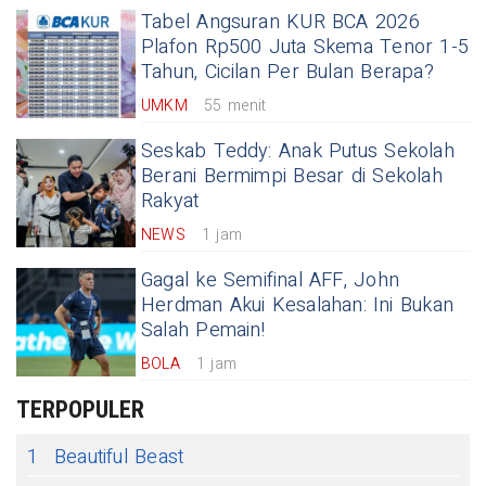
Tabel Angsuran KUR BCA 2026
Plafon Rp500 Juta Skema Tenor 1-5
Tahun, Cicilan Per Bulan Berapa?
UMKM
55 menit
Seskab Teddy: Anak Putus Sekolah
Berani Bermimpi Besar di Sekolah
Rakyat
NEWS
1 jam
Gagal ke Semifinal AFF, John
Herdman Akui Kesalahan: Ini Bukan
Salah Pemain!
BOLA
1 jam
TERPOPULER
1
Beautiful Beast