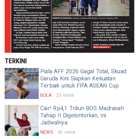
TERKINI
Piala AFF 2026 Gagal Total, Skuad
Garuda Kini Siapkan Kekuatan
Terbaik untuk FIFA ASEAN Cup
BOLA
23 menit
Cair! Rp4,1 Triliun BOS Madrasah
Tahap II Digelontorkan, Ini
Jadwalnya
NEWS
46 menit