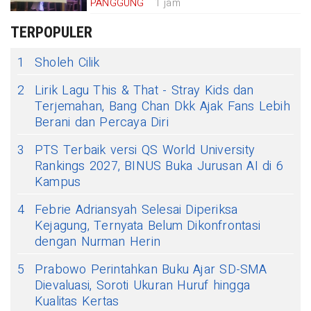
PANGGUNG
1 jam
TERPOPULER
1
Sholeh Cilik
2
Lirik Lagu This & That - Stray Kids dan
Terjemahan, Bang Chan Dkk Ajak Fans Lebih
Berani dan Percaya Diri
3
PTS Terbaik versi QS World University
Rankings 2027, BINUS Buka Jurusan AI di 6
Kampus
4
Febrie Adriansyah Selesai Diperiksa
Kejagung, Ternyata Belum Dikonfrontasi
dengan Nurman Herin
5
Prabowo Perintahkan Buku Ajar SD-SMA
Dievaluasi, Soroti Ukuran Huruf hingga
Kualitas Kertas