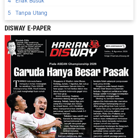
4
Enak Busuk
5
Tanpa Utang
DISWAY E-PAPER