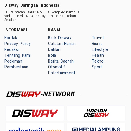
Disway Jaringan Indonesia
Jl. Palmerah Barat No.353, komplek kampus
widuri, Blok A1-3, Kebayoran Lama, Jakarta
Selatan
INFORMASI
KANAL
Kontak
Bisik Disway
Travel
Privacy Policy
Catatan Harian
Bisnis
Redaksi
Dahlan
Lifestyle
Tentang Kami
Bola
Health
Pedoman
Berita Daerah
Tekno
Pemberitaan
Otomotif
Sport
Entertainment