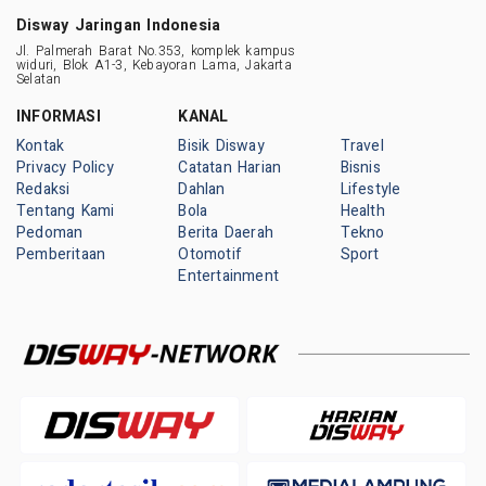
Disway Jaringan Indonesia
Jl. Palmerah Barat No.353, komplek kampus
widuri, Blok A1-3, Kebayoran Lama, Jakarta
Selatan
INFORMASI
KANAL
Kontak
Bisik Disway
Travel
Privacy Policy
Catatan Harian
Bisnis
Redaksi
Dahlan
Lifestyle
Tentang Kami
Bola
Health
Pedoman
Berita Daerah
Tekno
Pemberitaan
Otomotif
Sport
Entertainment