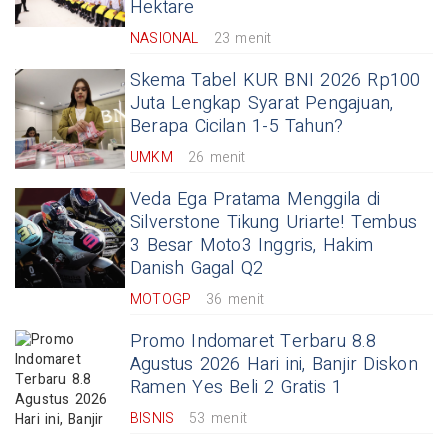
Hektare
NASIONAL
23 menit
Skema Tabel KUR BNI 2026 Rp100
Juta Lengkap Syarat Pengajuan,
Berapa Cicilan 1-5 Tahun?
UMKM
26 menit
Veda Ega Pratama Menggila di
Silverstone Tikung Uriarte! Tembus
3 Besar Moto3 Inggris, Hakim
Danish Gagal Q2
MOTOGP
36 menit
Promo Indomaret Terbaru 8.8
Agustus 2026 Hari ini, Banjir Diskon
Ramen Yes Beli 2 Gratis 1
BISNIS
53 menit