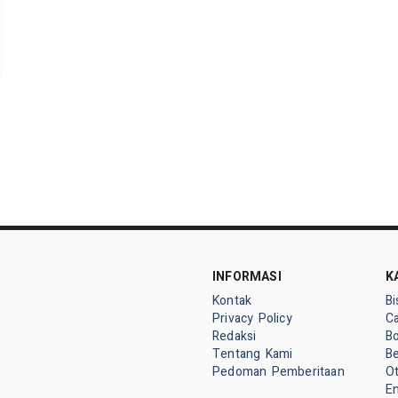
INFORMASI
K
Kontak
Bi
Privacy Policy
Ca
Redaksi
Bo
Tentang Kami
Be
Pedoman Pemberitaan
O
E