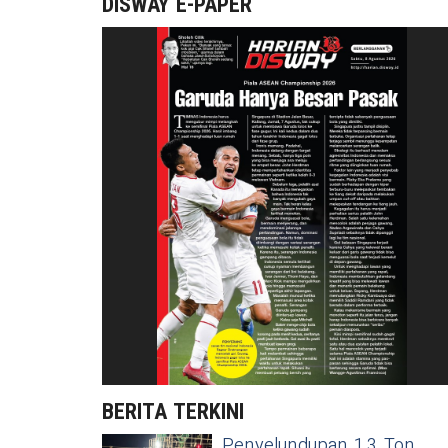
DISWAY E-PAPER
BERITA TERKINI
Penyelundupan 1,3 Ton