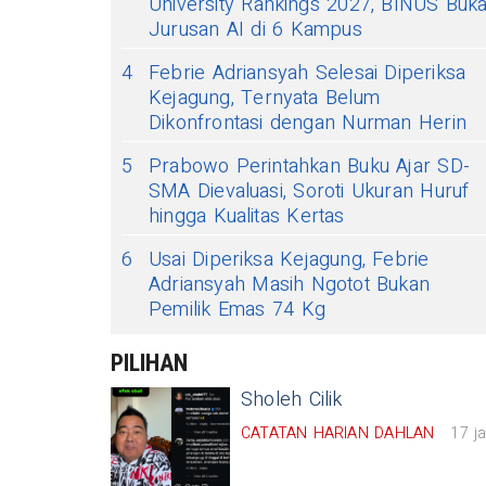
University Rankings 2027, BINUS Buk
Jurusan AI di 6 Kampus
4
Febrie Adriansyah Selesai Diperiksa
Kejagung, Ternyata Belum
Dikonfrontasi dengan Nurman Herin
5
Prabowo Perintahkan Buku Ajar SD-
SMA Dievaluasi, Soroti Ukuran Huruf
hingga Kualitas Kertas
6
Usai Diperiksa Kejagung, Febrie
Adriansyah Masih Ngotot Bukan
Pemilik Emas 74 Kg
PILIHAN
Sholeh Cilik
CATATAN HARIAN DAHLAN
17 j