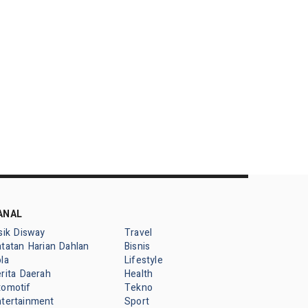
ANAL
sik Disway
Travel
tatan Harian Dahlan
Bisnis
la
Lifestyle
rita Daerah
Health
tomotif
Tekno
ntertainment
Sport