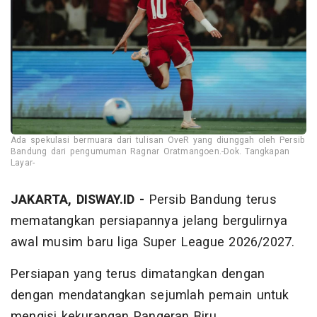
Ada spekulasi bermuara dari tulisan OveR yang diunggah oleh Persib
Bandung dari pengumuman Ragnar Oratmangoen.-Dok. Tangkapan
Layar-
JAKARTA, DISWAY.ID -
Persib Bandung terus
mematangkan persiapannya jelang bergulirnya
awal musim baru liga Super League 2026/2027.
Persiapan yang terus dimatangkan dengan
dengan mendatangkan sejumlah pemain untuk
mengisi kekurangan Pangeran Biru.