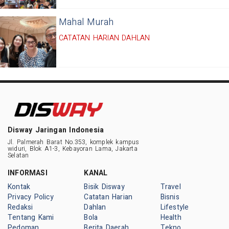
Mahal Murah
CATATAN HARIAN DAHLAN
Disway Jaringan Indonesia
Jl. Palmerah Barat No.353, komplek kampus
widuri, Blok A1-3, Kebayoran Lama, Jakarta
Selatan
INFORMASI
KANAL
Kontak
Bisik Disway
Travel
Privacy Policy
Catatan Harian
Bisnis
Redaksi
Dahlan
Lifestyle
Tentang Kami
Bola
Health
Pedoman
Berita Daerah
Tekno