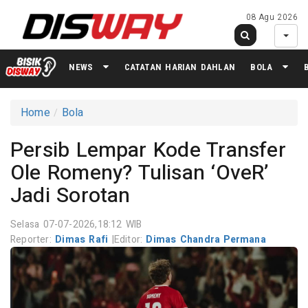
08 Agu 2026
NEWS
CATATAN HARIAN DAHLAN
BOLA
Home
Bola
Persib Lempar Kode Transfer
Ole Romeny? Tulisan ‘OveR’
Jadi Sorotan
Selasa 07-07-2026,18:12 WIB
Reporter:
Dimas Rafi
|
Editor:
Dimas Chandra Permana