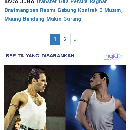
BACA JUGA:
Transfer Gila Persib! Ragnar
Oratmangoen Resmi Gabung Kontrak 3 Musim,
Maung Bandung Makin Garang
1
2
»