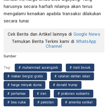
harusnya secara harfiah nilainya akan terus
mengalami kenaikan apabila transaksi dilakukan
secara tunai.
Cek Berita dan Artikel lainnya di
Google News
Temukan Berita Terkini kami di
WhatsApp
Channel
Sumber:
Tag:
# muhammad aurangzeb
# mati besok
# makan bergizi gratis
# catatan dahlan iskan
# harga minyak dunia
# donald trump
# pertamax
# iran
# prabowo subianto
# bea cukai
# pakistan
# amerika serikat