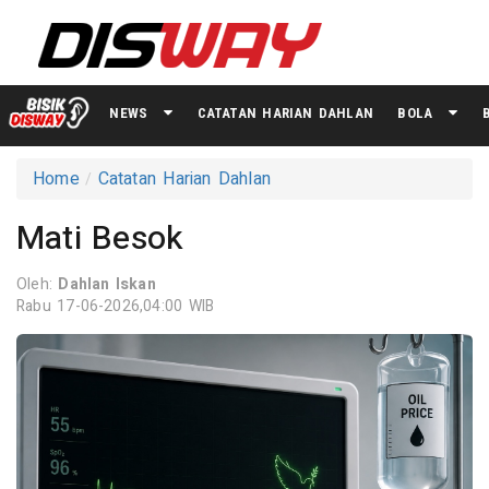
NEWS
CATATAN HARIAN DAHLAN
BOLA
Home
Catatan Harian Dahlan
Mati Besok
Oleh:
Dahlan Iskan
Rabu 17-06-2026,04:00 WIB