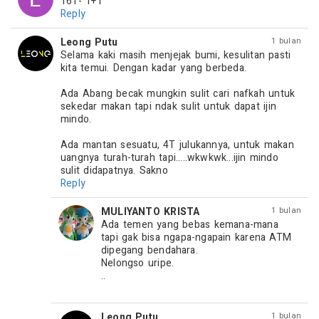
161- 1+1
Reply
Leong Putu
1 bulan
Selama kaki masih menjejak bumi, kesulitan pasti 
kita temui. Dengan kadar yang berbeda.

Ada Abang becak mungkin sulit cari nafkah untuk 
sekedar makan tapi ndak sulit untuk dapat ijin 
mindo.

Ada mantan sesuatu, 4T julukannya, untuk makan 
uangnya turah-turah tapi.....wkwkwk...ijin mindo 
sulit didapatnya. Sakno
Reply
MULIYANTO KRISTA
1 bulan
Ada temen yang bebas kemana-mana 
tapi gak bisa ngapa-ngapain karena ATM 
dipegang bendahara.

Nelongso uripe.

..

Leong Putu
1 bulan