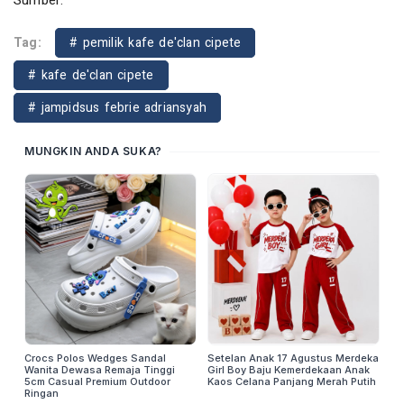
Sumber:
Tag:
# pemilik kafe de'clan cipete
# kafe de'clan cipete
# jampidsus febrie adriansyah