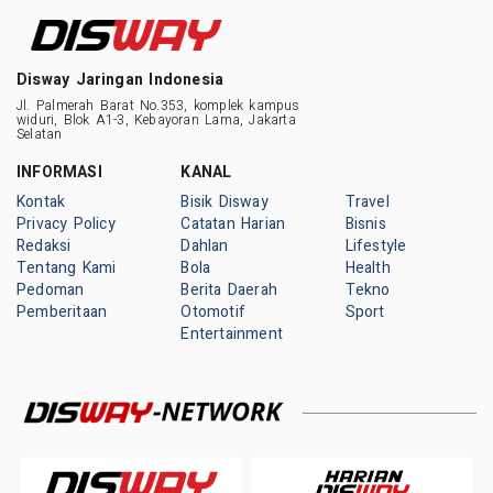
Disway Jaringan Indonesia
Jl. Palmerah Barat No.353, komplek kampus
widuri, Blok A1-3, Kebayoran Lama, Jakarta
Selatan
INFORMASI
KANAL
Kontak
Bisik Disway
Travel
Privacy Policy
Catatan Harian
Bisnis
Redaksi
Dahlan
Lifestyle
Tentang Kami
Bola
Health
Pedoman
Berita Daerah
Tekno
Pemberitaan
Otomotif
Sport
Entertainment