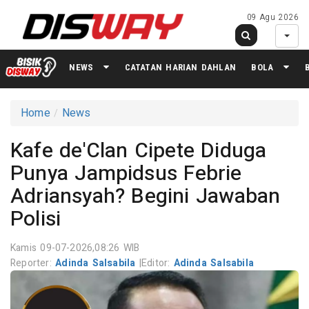
09 Agu 2026
NEWS
CATATAN HARIAN DAHLAN
BOLA
Home
News
Kafe de'Clan Cipete Diduga
Punya Jampidsus Febrie
Adriansyah? Begini Jawaban
Polisi
Kamis 09-07-2026,08:26 WIB
Reporter:
Adinda Salsabila
|
Editor:
Adinda Salsabila