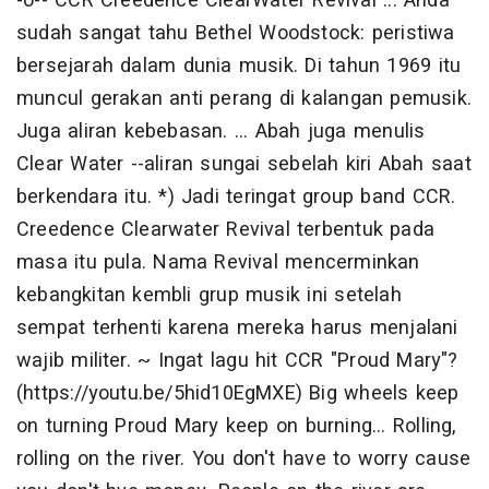
-o-- CCR Creedence ClearWater Revival ... Anda
sudah sangat tahu Bethel Woodstock: peristiwa
bersejarah dalam dunia musik. Di tahun 1969 itu
muncul gerakan anti perang di kalangan pemusik.
Juga aliran kebebasan. ... Abah juga menulis
Clear Water --aliran sungai sebelah kiri Abah saat
berkendara itu. *) Jadi teringat group band CCR.
Creedence Clearwater Revival terbentuk pada
masa itu pula. Nama Revival mencerminkan
kebangkitan kembli grup musik ini setelah
sempat terhenti karena mereka harus menjalani
wajib militer. ~ Ingat lagu hit CCR "Proud Mary"?
(https://youtu.be/5hid10EgMXE) Big wheels keep
on turning Proud Mary keep on burning... Rolling,
rolling on the river. You don't have to worry cause