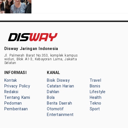
Disway Jaringan Indonesia
Jl. Palmerah Barat No.353, komplek kampus
widuri, Blok A1-3, Kebayoran Lama, Jakarta
Selatan
INFORMASI
KANAL
Kontak
Bisik Disway
Travel
Privacy Policy
Catatan Harian
Bisnis
Redaksi
Dahlan
Lifestyle
Tentang Kami
Bola
Health
Pedoman
Berita Daerah
Tekno
Pemberitaan
Otomotif
Sport
Entertainment