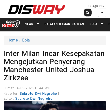
09 Agu 2026
NEWS
CATATAN HARIAN DAHLAN
BOLA
Home
Bola
Inter Milan Incar Kesepakatan
Mengejutkan Penyerang
Manchester United Joshua
Zirkzee
Jumat 16-05-2025,13:44 WIB
Reporter:
Subroto Dwi Nugroho
|
Editor:
Subroto Dwi Nugroho