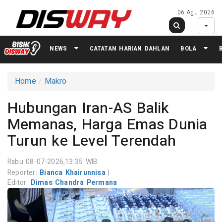
06 Agu 2026
NEWS
CATATAN HARIAN DAHLAN
BOLA
Home
Makro
Hubungan Iran-AS Balik
Memanas, Harga Emas Dunia
Turun ke Level Terendah
Rabu 08-07-2026,13:35 WIB
Reporter:
Bianca Khairunnisa
|
Editor:
Dimas Chandra Permana