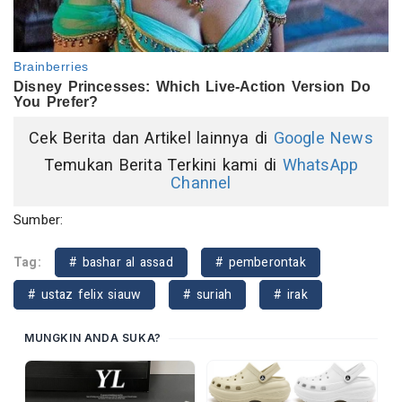
Cek Berita dan Artikel lainnya di
Google News
Temukan Berita Terkini kami di
WhatsApp
Channel
Sumber:
Tag:
# bashar al assad
# pemberontak
# ustaz felix siauw
# suriah
# irak