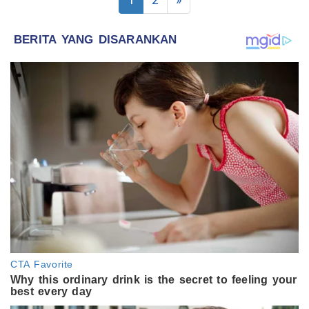
1
2
»