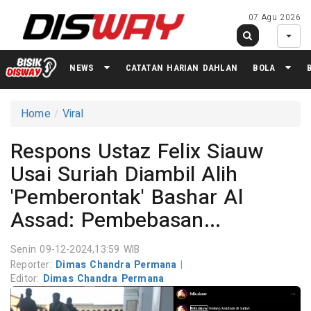
07 Agu 2026
NEWS
CATATAN HARIAN DAHLAN
BOLA
Home
Viral
Respons Ustaz Felix Siauw
Usai Suriah Diambil Alih
'Pemberontak' Bashar Al
Assad: Pembebasan...
Senin 09-12-2024,13:59 WIB
Reporter:
Dimas Chandra Permana
|
Editor:
Dimas Chandra Permana