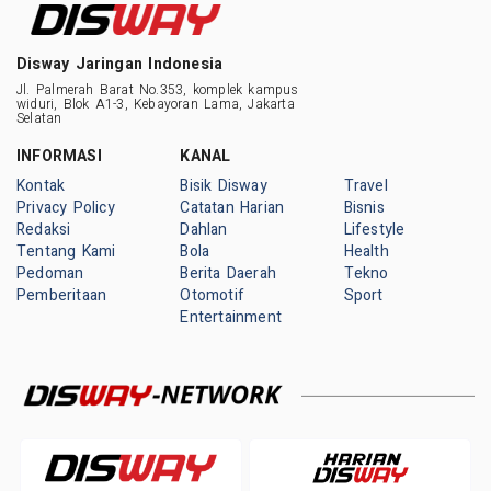
Disway Jaringan Indonesia
Jl. Palmerah Barat No.353, komplek kampus
widuri, Blok A1-3, Kebayoran Lama, Jakarta
Selatan
INFORMASI
KANAL
Kontak
Bisik Disway
Travel
Privacy Policy
Catatan Harian
Bisnis
Redaksi
Dahlan
Lifestyle
Tentang Kami
Bola
Health
Pedoman
Berita Daerah
Tekno
Pemberitaan
Otomotif
Sport
Entertainment