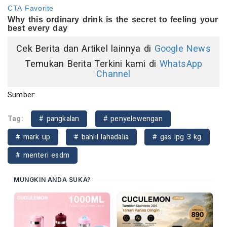
Cek Berita dan Artikel lainnya di
Google News
Temukan Berita Terkini kami di
WhatsApp
Channel
Sumber:
Tag:
# pangkalan
# penyelewengan
# mark up
# bahlil lahadalia
# gas lpg 3 kg
# menteri esdm