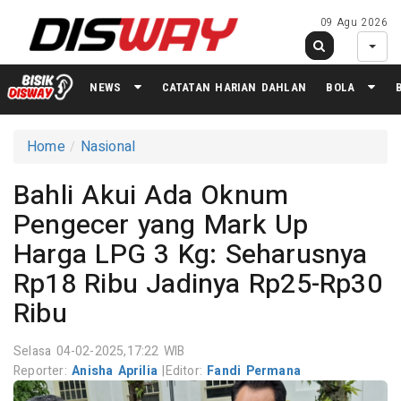
09 Agu 2026
NEWS
CATATAN HARIAN DAHLAN
BOLA
Home
Nasional
Bahli Akui Ada Oknum
Pengecer yang Mark Up
Harga LPG 3 Kg: Seharusnya
Rp18 Ribu Jadinya Rp25-Rp30
Ribu
Selasa 04-02-2025,17:22 WIB
Reporter:
Anisha Aprilia
|
Editor:
Fandi Permana