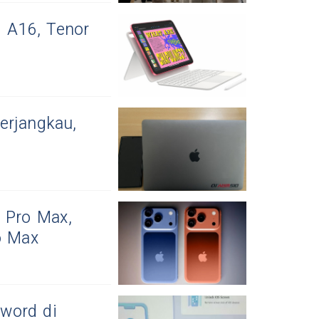
d A16, Tenor
erjangkau,
 Pro Max,
o Max
word di