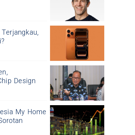
 Terjangkau,
i?
en,
hip Design
nesia My Home
Sorotan