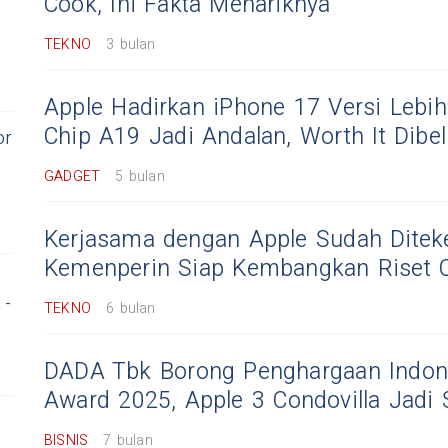
Cook, Ini Fakta Menariknya
TEKNO
3 bulan
Apple Hadirkan iPhone 17 Versi Lebih
Chip A19 Jadi Andalan, Worth It Dibel
or
GADGET
5 bulan
Kerjasama dengan Apple Sudah Ditek
Kemenperin Siap Kembangkan Riset C
1-
TEKNO
6 bulan
DADA Tbk Borong Penghargaan Indo
Award 2025, Apple 3 Condovilla Jadi 
BISNIS
7 bulan
g