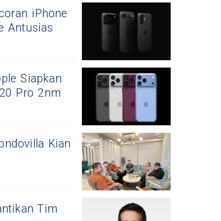
ocoran iPhone
e Antusias
ple Siapkan
A20 Pro 2nm
ndovilla Kian
antikan Tim