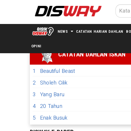
NEWS
CATATAN HARIAN DAHLAN
BO
OPINI
CATATAN DAHLAN ISKAN
1
Beautiful Beast
2
Sholeh Cilik
3
Yang Baru
4
20 Tahun
5
Enak Busuk