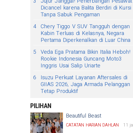
3
Jujur Janggal! Penerbangan Pesawat
Dicancel karena Balita Berdiri di Kursi
Tanpa Sabuk Pengaman
4
Chery Tiggo V SUV Tangguh dengan
Kabin Terluas di Kelasnya, Negara
Pertama Diperkenalkan di Luar China
5
Veda Ega Pratama Bikin Italia Heboh!
Rookie Indonesia Guncang Moto3
Inggris Usai Salip Uriarte
6
Isuzu Perkuat Layanan Aftersales di
GIIAS 2026, Jaga Armada Pelanggan
Tetap Produktif
PILIHAN
Beautiful Beast
CATATAN HARIAN DAHLAN
11 j