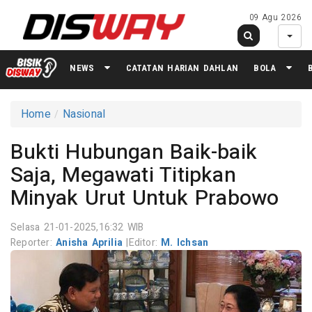
09 Agu 2026
NEWS
CATATAN HARIAN DAHLAN
BOLA
Home
Nasional
Bukti Hubungan Baik-baik
Saja, Megawati Titipkan
Minyak Urut Untuk Prabowo
Selasa 21-01-2025,16:32 WIB
Reporter:
Anisha Aprilia
|
Editor:
M. Ichsan