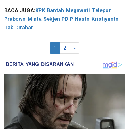
BACA JUGA:
KPK Bantah Megawati Telepon
Prabowo Minta Sekjen PDIP Hasto Kristiyanto
Tak DItahan
1
2
»