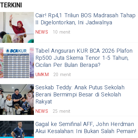
TERKINI
Cair! Rp4,1 Triliun BOS Madrasah Tahap
II Digelontorkan, Ini Jadwalnya
NEWS
10 menit
Tabel Angsuran KUR BCA 2026 Plafon
Rp500 Juta Skema Tenor 1-5 Tahun,
Cicilan Per Bulan Berapa?
UMKM
20 menit
Seskab Teddy: Anak Putus Sekolah
Berani Bermimpi Besar di Sekolah
Rakyat
NEWS
25 menit
Gagal ke Semifinal AFF, John Herdman
Akui Kesalahan: Ini Bukan Salah Pemain!