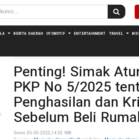
LA
BERITA DAERAH
OTOMOTIF
ENTERTAINMENT
TRAVEL
BIS
Home
Properti
Penting! Simak Atu
PKP No 5/2025 ten
Penghasilan dan Kr
Sebelum Beli Ruma
m
Senin 05-05-2025,14:33 WIB