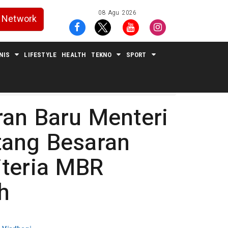
08 Agu 2026
Network
NIS
LIFESTYLE
HEALTH
TEKNO
SPORT
ran Baru Menteri
tang Besaran
iteria MBR
h