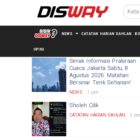
NEWS
CATATAN HARIAN DAHLAN
BO
TERKINI
OPINI
Simak Informasi Prakiraan
Cuaca Jakarta Sabtu, 8
Agustus 2026: Matahari
Bersinar Terik Seharian!
NEWS
1 jam
Sholeh Cilik
CATATAN HARIAN DAHLAN
2 ja