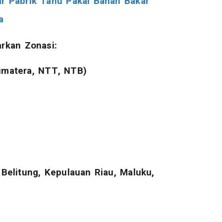
r Pabrik Tahu Pakai Bahan Bakar
a
rkan Zonasi:
umatera, NTT, NTB)
Belitung, Kepulauan Riau, Maluku,