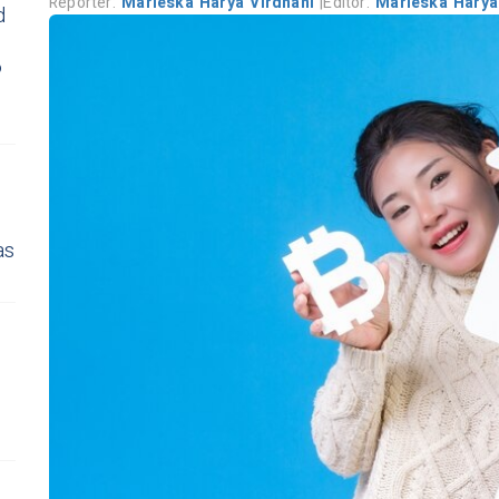
Reporter:
Marieska Harya Virdhani
|
Editor:
Marieska Harya
d
6
as