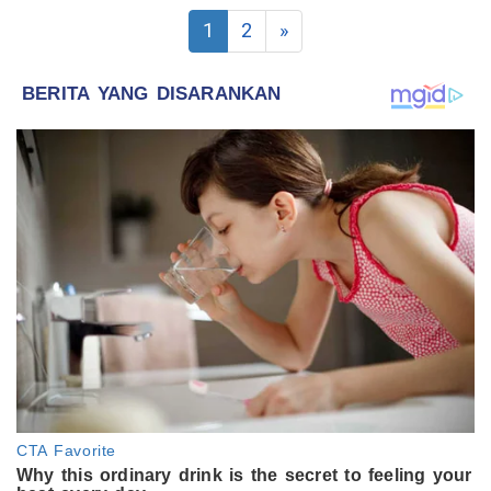
1
2
»