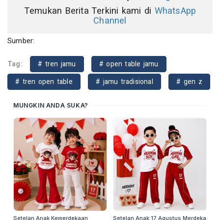
Temukan Berita Terkini kami di
WhatsApp
Channel
Sumber:
Tag:
# tren jamu
# open table jamu
# tren open table
# jamu tradisional
# gen z