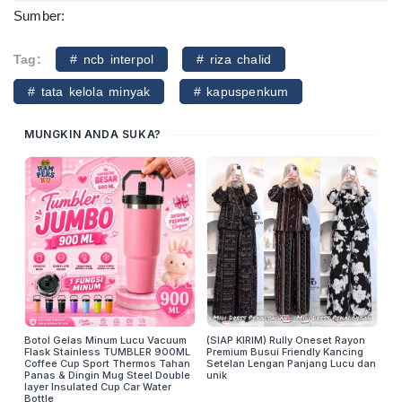
Sumber:
Tag:
# ncb interpol
# riza chalid
# tata kelola minyak
# kapuspenkum