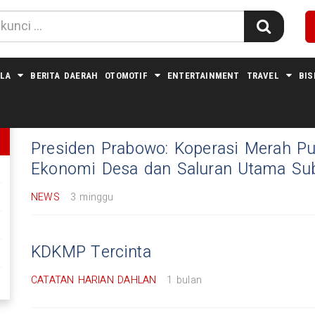
LA
BERITA DAERAH
OTOMOTIF
ENTERTAINMENT
TRAVEL
BIS
#EKONOMI DESA
Presiden Prabowo: Koperasi Merah Pu
Ekonomi Desa dan Saluran Utama Sub
NEWS
3 minggu
KDKMP Tercinta
CATATAN HARIAN DAHLAN
1 bulan