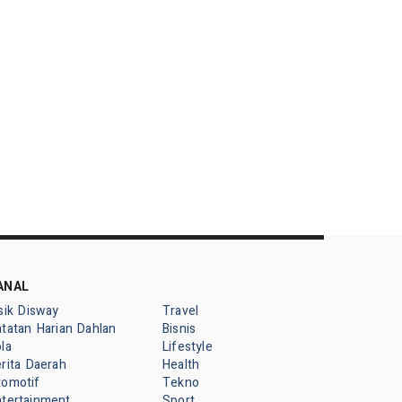
ANAL
sik Disway
Travel
tatan Harian Dahlan
Bisnis
la
Lifestyle
rita Daerah
Health
tomotif
Tekno
ntertainment
Sport