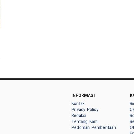
INFORMASI
K
Kontak
Bi
Privacy Policy
Ca
Redaksi
Bo
Tentang Kami
Be
Pedoman Pemberitaan
O
E