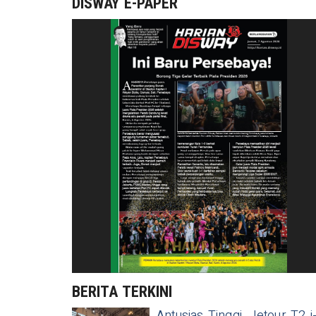
DISWAY E-PAPER
BERITA TERKINI
Antusias Tinggi, Jetour T2 i