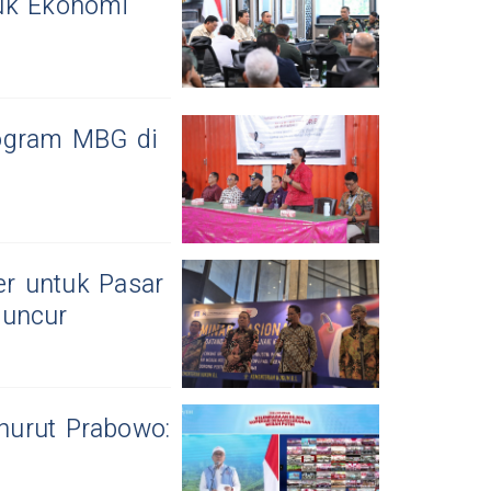
tuk Ekonomi
rogram MBG di
r untuk Pasar
luncur
nurut Prabowo: