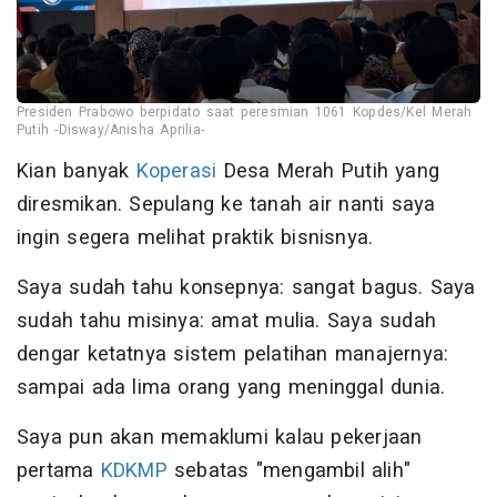
Presiden Prabowo berpidato saat peresmian 1061 Kopdes/Kel Merah
Putih -Disway/Anisha Aprilia-
Kian banyak
Koperasi
Desa Merah Putih yang
diresmikan. Sepulang ke tanah air nanti saya
ingin segera melihat praktik bisnisnya.
Saya sudah tahu konsepnya: sangat bagus. Saya
sudah tahu misinya: amat mulia. Saya sudah
dengar ketatnya sistem pelatihan manajernya:
sampai ada lima orang yang meninggal dunia.
Saya pun akan memaklumi kalau pekerjaan
pertama
KDKMP
sebatas "mengambil alih"