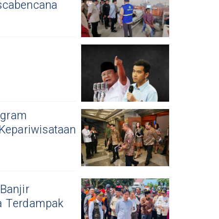
ascabencana
ogram
 Kepariwisataan
Banjir
a Terdampak