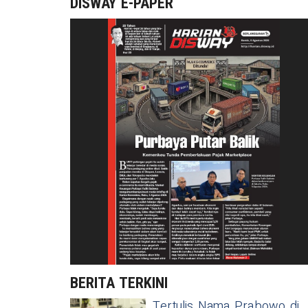
DISWAY E-PAPER
BERITA TERKINI
Tertulis Nama Prabowo di