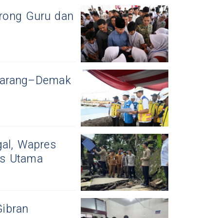
rong Guru dan
emarang–Demak
gal, Wapres
as Utama
ibran