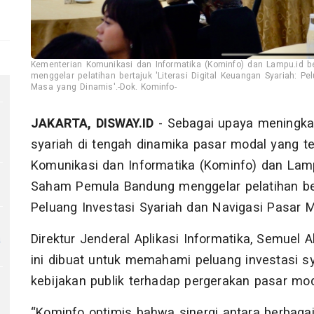
Kementerian Komunikasi dan Informatika (Kominfo) dan Lampu.id
menggelar pelatihan bertajuk 'Literasi Digital Keuangan Syariah: P
Masa yang Dinamis'.-Dok. Kominfo-
JAKARTA, DISWAY.ID
- Sebagai upaya meningka
syariah di tengah dinamika pasar modal yang t
Komunikasi dan Informatika (Kominfo) dan Lam
Saham Pemula Bandung menggelar pelatihan berta
Peluang Investasi Syariah dan Navigasi Pasar 
a
Direktur Jenderal Aplikasi Informatika, Semuel
ini dibuat untuk memahami peluang investasi s
kebijakan publik terhadap pergerakan pasar mo
“Kominfo optimis bahwa sinergi antara berba