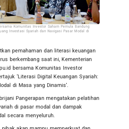
 bersama Komunitas Investor Saham Pemula Bandung
eluang Investasi Syariah dan Navigasi Pasar Modal di
tkan pemahaman dan literasi keuangan
erus berkembang saat ini, Kementerian
pu.id bersama Komunitas Investor
juk 'Literasi Digital Keuangan Syariah:
Modal di Masa yang Dinamis'.
 Abrijani Pangerapan mengatakan pelatihan
yariah di pasar modal dan dampak
dal secara menyeluruh.
gai pihak akan mampu memperkuat dan