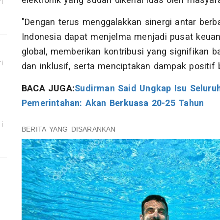
elektronik yang sudah dikenal luas oleh masyar
i
"Dengan terus menggalakkan sinergi antar berb
Indonesia dapat menjelma menjadi pusat keuang
global, memberikan kontribusi yang signifikan
i
dan inklusif, serta menciptakan dampak positif
BACA JUGA:
Sudirman Said Ungkap Isu Seluru
Pemerintahan: Akan Berkuasa 20-25 Tahun
i