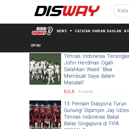
NEWS
CATATAN HARIAN DAHLAN
BO
TERKINI
OPINI
Timnas Indonesia Tersingkir
John Herdman Ogah
Salahkan Wasit: 'Bisa
Membuat Saya dalam
Masalah'
BOLA
6 menit
15 Pemain Diaspora Turun
Gunung! Dipimpin Jay Idzes
Timnas Indonesia Bakal
Balas Singapura di FIFA