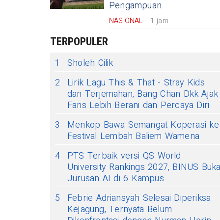
Pengampuan
NASIONAL
1 jam
TERPOPULER
1
Sholeh Cilik
2
Lirik Lagu This & That - Stray Kids
dan Terjemahan, Bang Chan Dkk Ajak
Fans Lebih Berani dan Percaya Diri
3
Menkop Bawa Semangat Koperasi ke
Festival Lembah Baliem Wamena
4
PTS Terbaik versi QS World
University Rankings 2027, BINUS Buk
Jurusan AI di 6 Kampus
5
Febrie Adriansyah Selesai Diperiksa
Kejagung, Ternyata Belum