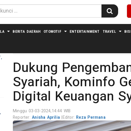
LA
BERITA DAERAH
OTOMOTIF
ENTERTAINMENT
TRAVEL
BIS
Home
Nasional
,
Dukung Pengemban
Syariah, Kominfo Ge
Digital Keuangan S
Minggu 03-03-2024,14:44 WIB
,
Reporter:
Anisha Aprilia
|
Editor:
Reza Permana