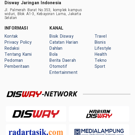
Disway Jaringan Indonesia
Jl. Palmerah Barat No.353, komplek kampus
widuri, Blok A1-3, Kebayoran Lama, Jakarta
Selatan
INFORMASI
KANAL
Kontak
Bisik Disway
Travel
Privacy Policy
Catatan Harian
Bisnis
Redaksi
Dahlan
Lifestyle
Tentang Kami
Bola
Health
Pedoman
Berita Daerah
Tekno
Pemberitaan
Otomotif
Sport
Entertainment