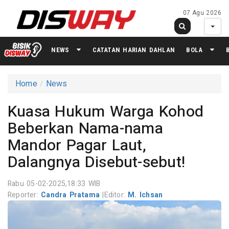
07 Agu 2026
NEWS
CATATAN HARIAN DAHLAN
BOLA
Home
News
Kuasa Hukum Warga Kohod
Beberkan Nama-nama
Mandor Pagar Laut,
Dalangnya Disebut-sebut!
Rabu 05-02-2025,18:33 WIB
Reporter:
Candra Pratama
|
Editor:
M. Ichsan