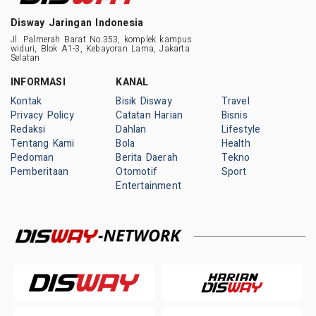
Disway Jaringan Indonesia
Jl. Palmerah Barat No.353, komplek kampus
widuri, Blok A1-3, Kebayoran Lama, Jakarta
Selatan
INFORMASI
KANAL
Kontak
Bisik Disway
Travel
Privacy Policy
Catatan Harian
Bisnis
Redaksi
Dahlan
Lifestyle
Tentang Kami
Bola
Health
Pedoman
Berita Daerah
Tekno
Pemberitaan
Otomotif
Sport
Entertainment